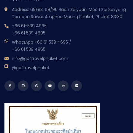
Address: 69/93, 69/96 Baan Saiyuan, Moo 1 Soi Kokyang
Tambon Rawai, Amphoe Muang Phuket, Phuket 83130
+66 61-539 4965
+66 61 539 4695
WhatsApp
+66 61 539 4695
/
+66 61 539 4965
info@gpftravelphuket.com
@gpftravelphuket