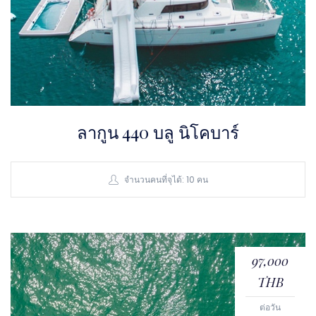
ลากูน 440 บลู นิโคบาร์
จำนวนคนที่จุได้: 10 คน
97,000
THB
ต่อวัน