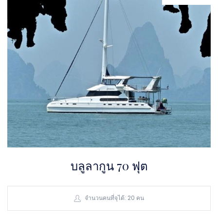
บลูลากูน 70 ฟุต
จำนวนคนที่จุได้: 20 คน