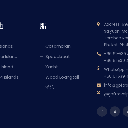
地
船
Address: 69
Saiyuan, Mo
Tambon Ra
Phuket, Phu
Islands
Catamaran
+66 61-539
ai Island
Speedboat
+66 61 539 
 Island
Yacht
WhatsApp
+
+66 61 539 
 4 Islands
Wood Loangtail
info@gpftr
游轮
@gpftravel