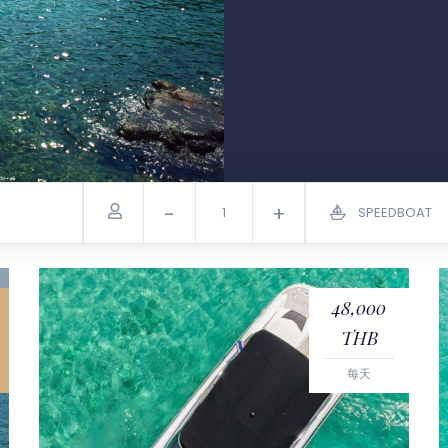
-
+
SPEEDBOAT
48,000
THB
每天