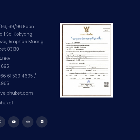
/93, 69/96 Baan
o 1 Soi Kokyang
wai, Amphoe Muang
ket 83130
 4965
4695
66 61 539 4695
/
4965
avelphuket.com
phuket