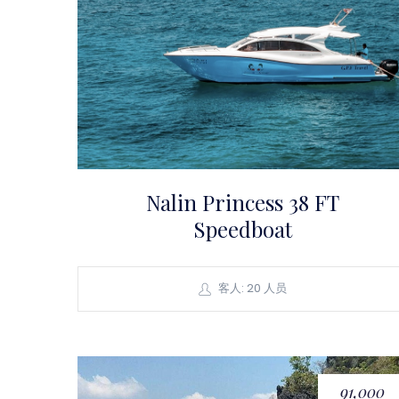
Nalin Princess 38 FT
Speedboat
客人: 20 人员
91,000