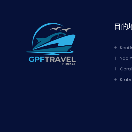
目的
Khai 
Yao Y
Coral
Krabi