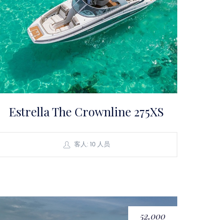
Estrella The Crownline 275XS
客人: 10 人员
52,000