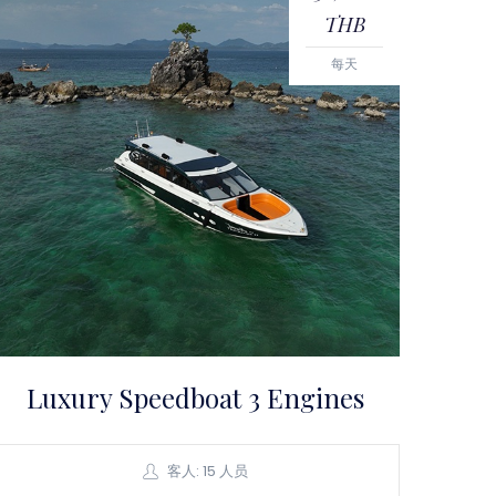
THB
每天
Luxury Speedboat 3 Engines
客人: 15 人员