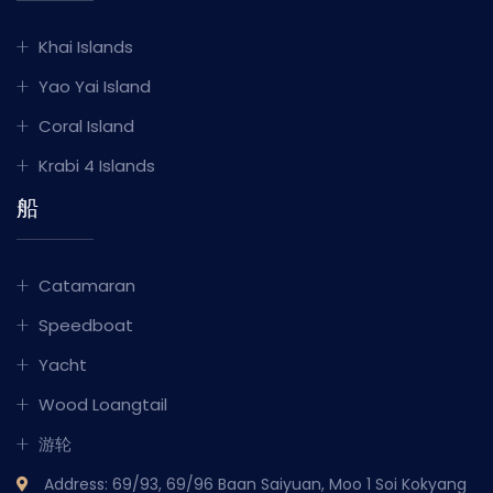
Khai Islands
Yao Yai Island
Coral Island
Krabi 4 Islands
船
Catamaran
Speedboat
Yacht
Wood Loangtail
游轮
Address: 69/93, 69/96 Baan Saiyuan, Moo 1 Soi Kokyang