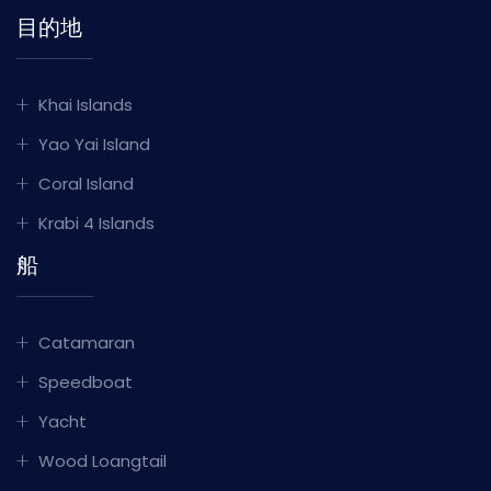
目的地
Khai Islands
Yao Yai Island
Coral Island
Krabi 4 Islands
船
Catamaran
Speedboat
Yacht
Wood Loangtail