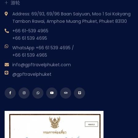
游轮
Address: 69/93, 69/96 Baan Saiyuan, Moo 1 Soi Kokyang
Tambon Rawai, Amphoe Muang Phuket, Phuket 83130
+66 61-539 4965
+66 61 539 4695
WhatsApp
+66 61 539 4695
/
+66 61 539 4965
info@gpftravelphuket.com
@gpftravelphuket