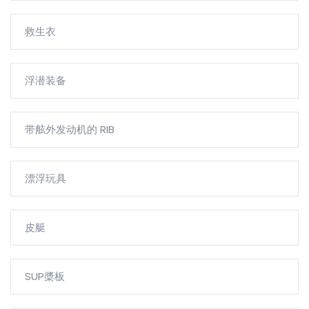
救生衣
浮潜装备
带舷外发动机的 RIB
漂浮玩具
皮艇
SUP槳板