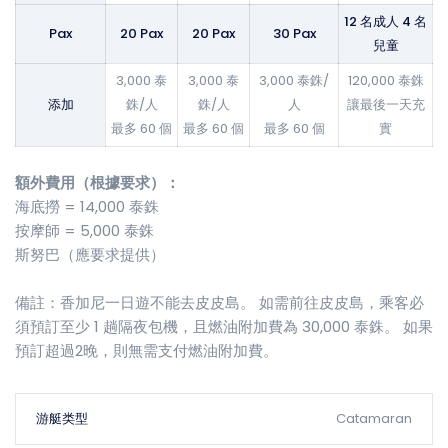
12 名成人 4 名
Pax
20 Pax
20 Pax
30 Pax
兒童
3,000 泰
3,000 泰
3,000 泰銖/
120,000 泰銖
添加
銖/人
銖/人
人
讓最後一天充
最多 60 個
最多 60 個
最多 60 個
實
額外費用（根據要求）：
海底撈 = 14,000 泰銖
按摩師 = 5,000 泰銖
斯努巴（應要求提供）
備註：香加尼一日遊不能去皮皮島。 如需前往皮皮島，乘客必
須預訂至少 1 趟隔夜包機，且燃油附加費為 30,000 泰銖。 如果
預訂超過2晚，則無需支付燃油附加費。
游艇类型
Catamaran