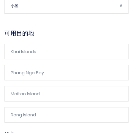
小屋
6
可用目的地
Khai Islands
Phang Nga Bay
Maiton Island
Rang Island