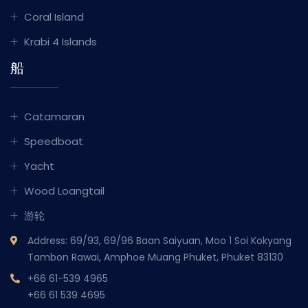
Coral Island
Krabi 4 Islands
船
Catamaran
Speedboat
Yacht
Wood Loangtail
游轮
Address: 69/93, 69/96 Baan Saiyuan, Moo 1 Soi Kokyang
Tambon Rawai, Amphoe Muang Phuket, Phuket 83130
+66 61-539 4965
+66 61 539 4695