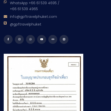
WhatsApp
+66 61 539 4695
/
+66 61 539 4965
info@gpftravelphuket.com
@gpftravelphuket